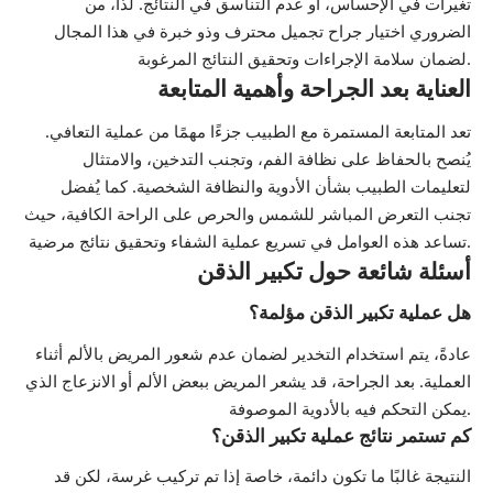
تغيرات في الإحساس، أو عدم التناسق في النتائج. لذا، من
الضروري اختيار جراح تجميل محترف وذو خبرة في هذا المجال
لضمان سلامة الإجراءات وتحقيق النتائج المرغوبة.
العناية بعد الجراحة وأهمية المتابعة
تعد المتابعة المستمرة مع الطبيب جزءًا مهمًا من عملية التعافي.
يُنصح بالحفاظ على نظافة الفم، وتجنب التدخين، والامتثال
لتعليمات الطبيب بشأن الأدوية والنظافة الشخصية. كما يُفضل
تجنب التعرض المباشر للشمس والحرص على الراحة الكافية، حيث
تساعد هذه العوامل في تسريع عملية الشفاء وتحقيق نتائج مرضية.
أسئلة شائعة حول تكبير الذقن
هل عملية تكبير الذقن مؤلمة؟
عادةً، يتم استخدام التخدير لضمان عدم شعور المريض بالألم أثناء
العملية. بعد الجراحة، قد يشعر المريض ببعض الألم أو الانزعاج الذي
يمكن التحكم فيه بالأدوية الموصوفة.
كم تستمر نتائج عملية تكبير الذقن؟
النتيجة غالبًا ما تكون دائمة، خاصة إذا تم تركيب غرسة، لكن قد