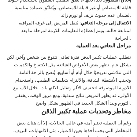
قابلة للامتصاص أو غير قابلة للامتصاص، ويُطبّق ضمادة مناسبة
لضمان عدم حدوث نزيف أو تورم زائد.
الانتقال إلى مرحلة التعافي:
يُنقل المريض إلى غرفة المراقبة
لمتابعة حالته، ويتم إعطاؤه التعليمات اللازمة لمرحلة ما بعد
الجراحة.
مراحل التعافي بعد العملية
تتطلب عمليات تكبير الذقن فترة تعافي تتنوع بين شخص وآخر، لكن
بشكل عام، تظهر بعض الأعراض الشائعة مثل الانتفاخ والكدمات
التي تتلاشى تدريجيًا خلال أيام أو أسابيع. يُنصح بالراحة التامة
وتجنب الأنشطة الشاقة، والالتزام بتعليمات الطبيب، واستخدام
الأدوية الموصوفة لتخفيف الألم وتقليل الالتهابات. خلال الأسابيع
الأولى، قد يظهر المريض نتائج مبدئية، ومع مرور الوقت، يختفي
التورم ويبدأ الشكل الجديد في الظهور بشكل واضح.
مخاطر وتحديات عملية تكبير الذقن
رغم أن العملية تعتبر آمنة في غالب الحالات، إلا أن هناك بعض
المخاطر التي يجب أخذها بعين الاعتبار، مثل الالتهابات، النزيف،